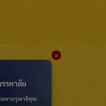
×
ices