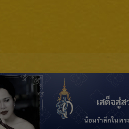
 Stop Serv
Back Office