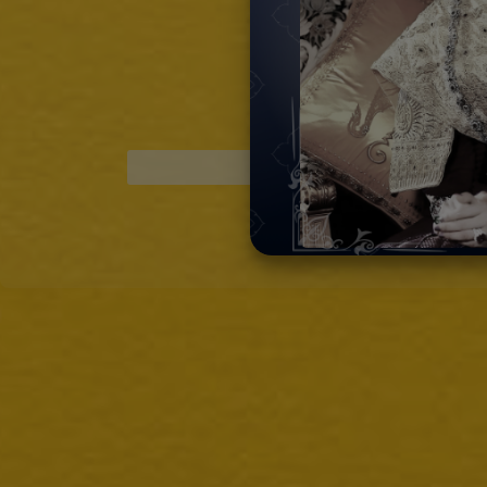
[กรอกรหัสพนักงาน] ตรว