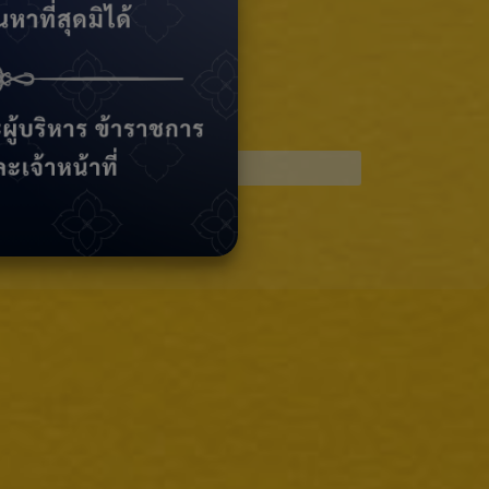
9
Click.